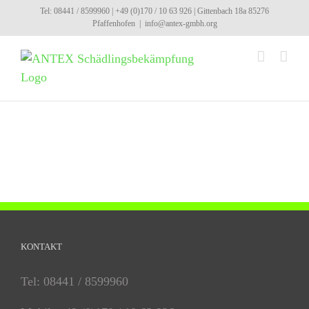
Skip
Tel: 08441 / 8599960 | +49 (0)170 / 10 63 926 | Gittenbach 18a 85276
Pfaffenhofen
|
info@antex-gmbh.org
to
content
KONTAKT
Tel: 08441 / 8599960